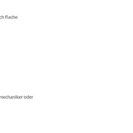
ch flache
smechaniker oder