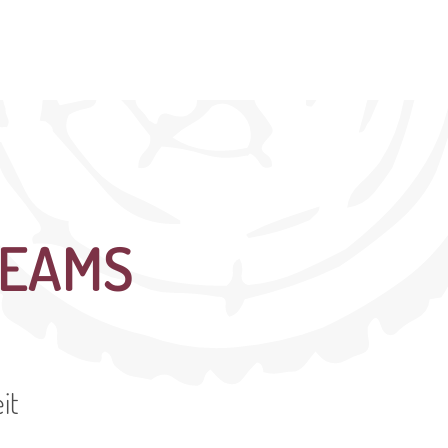
TEAMS
it