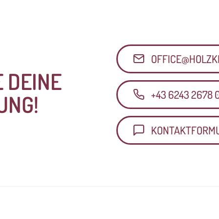
OFFICE@HOLZK
 DEINE
+43 6243 2678 
UNG!
KONTAKTFORM